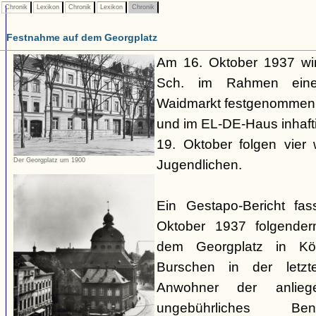
Chronik
Lexikon
Chronik
Lexikon
Chronik
Festnahme auf dem Georgplatz
Am 16. Oktober 1937 wir
Sch. im Rahmen eines
Waidmarkt festgenommen,
und im EL-DE-Haus inhafti
19. Oktober folgen vier
Der Georgplatz um 1900
Jugendlichen.
Ein Gestapo-Bericht fa
Oktober 1937 folgende
dem Georgplatz in Kö
Burschen in der letzte
Anwohner der anlieg
ungebührliches Be