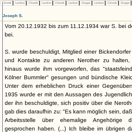
Chronik
Lexikon
Chronik
Lexikon
Chronik
Lexikon
Gruppe
Lexikon
Chronik
Gruppe
Joseph S.
Vom 20.12.1932 bis zum 11.12.1934 war S. bei de
bei.
S. wurde beschuldigt, Mitglied einer Bickendorfe
und Kontakte zu anderen Nerother zu halten, w
hinaus wurde ihm vorgeworfen, das "staatsfeindl
Kölner Bummler" gesungen und bündische Klei
Unter dem erheblichen Druck einer Gegenübers
1935 wurde er mit den Aussagen des Jugendlichen
der ihn beschuldigte, sich positiv über die Nerot
gab dies daraufhin zu: "Es kann möglich sein, daß
Arbeitsstelle über ehemalige Angehörige 
gesprochen haben. (...) Ich bleibe im übrigen 