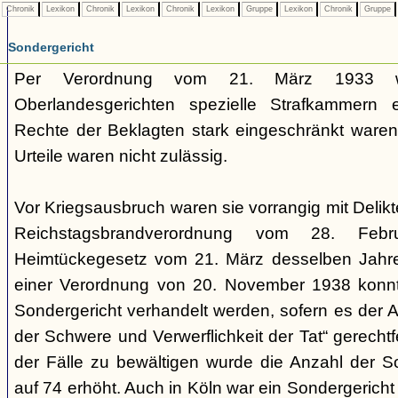
Chronik
Lexikon
Chronik
Lexikon
Chronik
Lexikon
Gruppe
Lexikon
Chronik
Gruppe
Sondergericht
Per Verordnung vom 21. März 1933 
Oberlandesgerichten spezielle Strafkammern e
Rechte der Beklagten stark eingeschränkt waren.
Urteile waren nicht zulässig.
Vor Kriegsausbruch waren sie vorrangig mit Deli
Reichstagsbrandverordnung vom 28. Fe
Heimtückegesetz vom 21. März desselben Jahres
einer Verordnung von 20. November 1938 konnte
Sondergericht verhandelt werden, sofern es der 
der Schwere und Verwerflichkeit der Tat“ gerechtf
der Fälle zu bewältigen wurde die Anzahl der 
auf 74 erhöht. Auch in Köln war ein Sondergericht