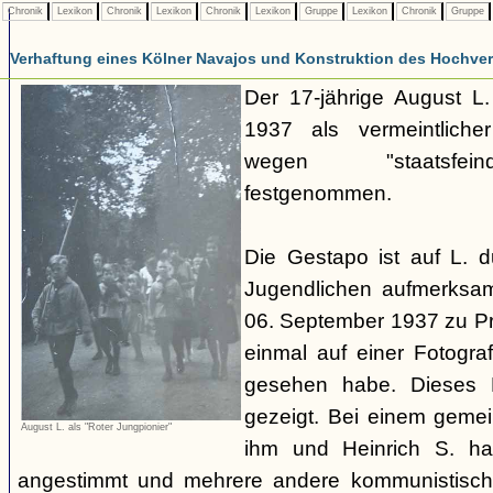
Chronik
Lexikon
Chronik
Lexikon
Chronik
Lexikon
Gruppe
Lexikon
Chronik
Gruppe
Verhaftung eines Kölner Navajos und Konstruktion des Hochverra
Der 17-jährige August L
1937 als vermeintliche
wegen "staatsfeind
festgenommen.
Die Gestapo ist auf L. 
Jugendlichen aufmerksa
06. September 1937 zu Pro
einmal auf einer Fotogra
gesehen habe. Dieses F
gezeigt. Bei einem geme
August L. als "Roter Jungpionier"
ihm und Heinrich S. hab
angestimmt und mehrere andere kommunistisch