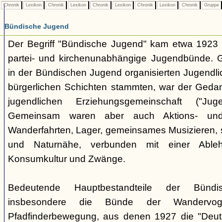
Chronik
Lexikon
Chronik
Lexikon
Chronik
Lexikon
Chronik
Lexikon
Chronik
Gruppe
Bündische Jugend
Der Begriff "Bündische Jugend" kam etwa 1923 a
partei- und kirchenunabhängige Jugendbünde.
in der Bündischen Jugend organisierten Jugendli
bürgerlichen Schichten stammten, war der Geda
jugendlichen Erziehungsgemeinschaft ("Jug
Gemeinsam waren aber auch Aktions- und
Wanderfahrten, Lager, gemeinsames Musizieren, s
und Naturnähe, verbunden mit einer Ableh
Konsumkultur und Zwänge.
Bedeutende Hauptbestandteile der Bünd
insbesondere die Bünde der Wandervo
Pfadfinderbewegung, aus denen 1927 die "Deuts