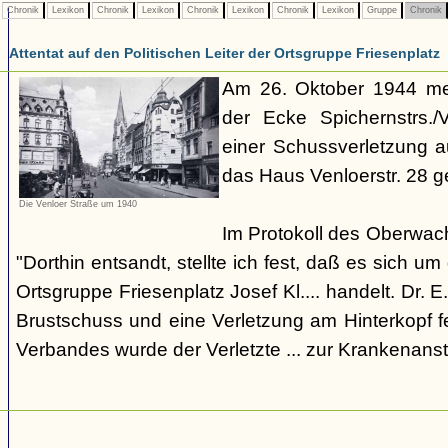
Chronik
Lexikon
Chronik
Lexikon
Chronik
Lexikon
Chronik
Lexikon
Gruppe
Chronik
Attentat auf den Politischen Leiter der Ortsgruppe Friesenplatz
Am 26. Oktober 1944 mel
der Ecke Spichernstrs./
einer Schussverletzung 
das Haus Venloerstr. 28 g
Die Venloer Straße um 1940
Im Protokoll des Oberwach
"Dorthin entsandt, stellte ich fest, daß es sich um
Ortsgruppe Friesenplatz Josef Kl.... handelt. Dr. E.
Brustschuss und eine Verletzung am Hinterkopf f
Verbandes wurde der Verletzte ... zur Krankenanst