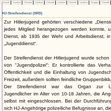
Chronik
Lexikon
Chronik
Lexikon
Chronik
Lexikon
Chronik
Lexikon
Gruppe
Chronik
HJ-Streifendienst (SRD)
Zur Hitlerjugend gehörten verschiedene „Dienst
jedes Mitglied herangezogen werden konnte, u
Dienst, ab 1935 der Wehr und Arbeitsdienst, in
„Jugenddienst“.
Der Streifendienst der Hitlerjugend wurde schon 
von "Jugendpolizei": Er kontrollierte das Verha
Öffentlichkeit und die Einhaltung von Jugends
Freizeit, außerdem sollten feindliche Gruppenbil
Der Streifendienst war das Organ zur Üb
Jugendlicher im Alter von 10-18 Jahren, die Ang
selbst mit eingeschlossen. Bei der Durchführu
sich HJ-Angehörige polizeiliche Befugnisse an, di