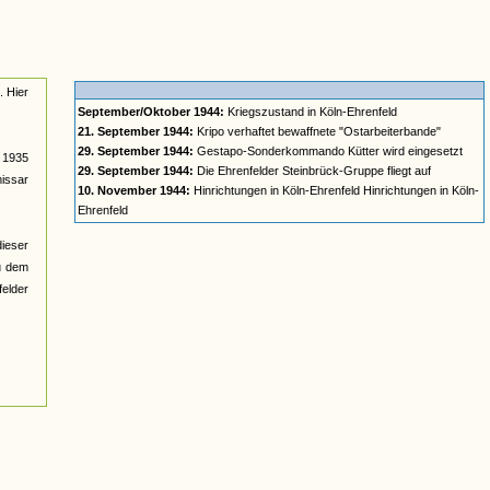
. Hier
September/Oktober 1944:
Kriegszustand in Köln-Ehrenfeld
21. September 1944:
Kripo verhaftet bewaffnete "Ostarbeiterbande"
29. September 1944:
Gestapo-Sonderkommando Kütter wird eingesetzt
. 1935
29. September 1944:
Die Ehrenfelder Steinbrück-Gruppe fliegt auf
issar
10. November 1944:
Hinrichtungen in Köln-Ehrenfeld Hinrichtungen in Köln-
Ehrenfeld
ieser
u dem
felder