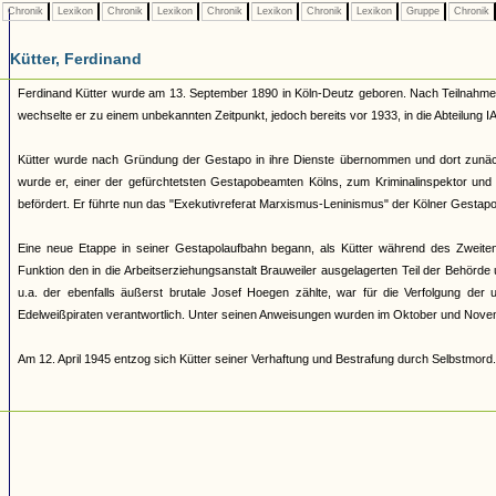
Chronik
Lexikon
Chronik
Lexikon
Chronik
Lexikon
Chronik
Lexikon
Gruppe
Chronik
Kütter, Ferdinand
Ferdinand Kütter wurde am 13. September 1890 in Köln-Deutz geboren. Nach Teilnahme am 
wechselte er zu einem unbekannten Zeitpunkt, jedoch bereits vor 1933, in die Abteilung IA, 
Kütter wurde nach Gründung der Gestapo in ihre Dienste übernommen und dort zunächst
wurde er, einer der gefürchtetsten Gestapobeamten Kölns, zum Kriminalinspektor un
befördert. Er führte nun das "Exekutivreferat Marxismus-Leninismus" der Kölner Gestapo
Eine neue Etappe in seiner Gestapolaufbahn begann, als Kütter während des Zweiten
Funktion den in die Arbeitserziehungsanstalt Brauweiler ausgelagerten Teil der Beh
u.a. der ebenfalls äußerst brutale Josef Hoegen zählte, war für die Verfolgung der 
Edelweißpiraten verantwortlich. Unter seinen Anweisungen wurden im Oktober und Novemb
Am 12. April 1945 entzog sich Kütter seiner Verhaftung und Bestrafung durch Selbstmord. 