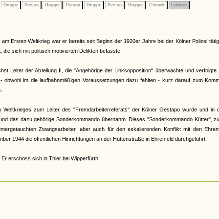
Gruppe
Person
Gruppe
Person
Gruppe
Person
Gruppe
Chronik
Lexikon
Ersten Weltkrieg war er bereits seit Beginn der 1920er Jahre bei der Kölner Polizei tätig
die sich mit politisch motivierten Delikten befasste.
 Leiter der Abteilung II, die "Angehörige der Linksopposition" überwachte und verfolgte
d - obwohl im die laufbahnmäßigen Voraussetzungen dazu fehlten - kurz darauf zum Komm
.
 Weltkrieges zum Leiter des "Fremdarbeiterreferats" der Kölner Gestapo wurde und in d
örde und das dazu gehörige Sonderkommando übernahm. Dieses "Sonderkommando Kütter", z
untergetauchten Zwangsarbeiter, aber auch für den eskalierenden Konflikt mit den Ehren
er 1944 die öffentlichen Hinrichtungen an der Hüttenstraße in Ehrenfeld durchgeführt.
Er erschoss sich in Thier bei Wipperfürth.