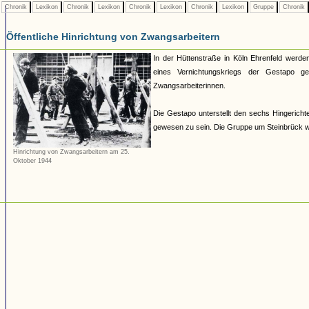
Chronik
Lexikon
Chronik
Lexikon
Chronik
Lexikon
Chronik
Lexikon
Gruppe
Chronik
Öffentliche Hinrichtung von Zwangsarbeitern
In der Hüttenstraße in Köln Ehrenfeld werden
eines Vernichtungskriegs der Gestapo g
Zwangsarbeiterinnen.
Die Gestapo unterstellt den sechs Hingericht
gewesen zu sein. Die Gruppe um Steinbrück wir
Hinrichtung von Zwangsarbeitern am 25.
Oktober 1944