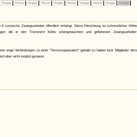
Gruppe
Person
Gruppe
Person
Gruppe
Person
Gruppe
Person
Gruppe
Chronik
 6 russische Zwangsarbeiter öffentlich erhängt. Diese Hinrichtung ist schrecklicher Höh
egen die in den Trümmern Kölns untergetauchten und geflohenen Zwangsarbeite
eten enge Verbindungen zu einer "Terrororganisation" gehabt zu haben bzw. Mitglieder der
d aber nicht explizit genannt.