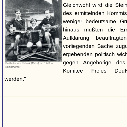
Gleichwohl wird die Stei
des ermittelnden Kommiss
weniger bedeutsame Gru
hinaus mußten die Erm
Aufklärung beauftrag
vorliegenden Sache zugu
ergebenden politisch wic
gegen Angehörige des 
Bartholomäus Schink (Mitte) um 1943 in
Königswinter
Komitee Freies Deutsc
werden."