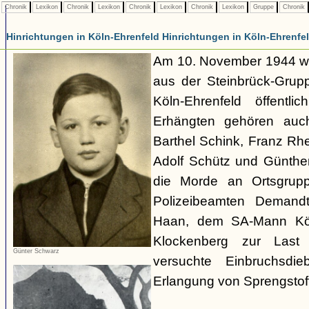
Chronik
Lexikon
Chronik
Lexikon
Chronik
Lexikon
Chronik
Lexikon
Gruppe
Chronik
Hinrichtungen in Köln-Ehrenfeld Hinrichtungen in Köln-Ehrenfe
Am 10. November 1944 w
aus der Steinbrück-Grupp
Köln-Ehrenfeld öffentli
Erhängten gehören auch
Barthel Schink, Franz Rh
Adolf Schütz und Günthe
die Morde an Ortsgrupp
Polizeibeamten Demandt
Haan, dem SA-Mann Kö
Klockenberg zur Last
Günter Schwarz
versuchte Einbruchsdi
Erlangung von Sprengstoff