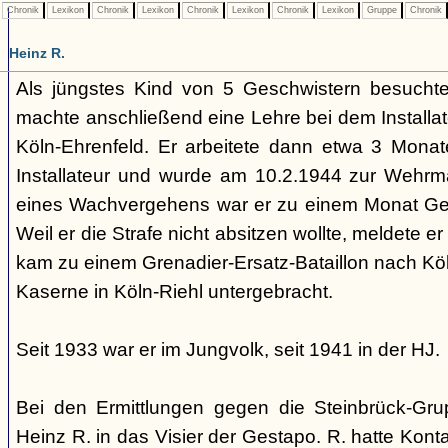
Chronik
Lexikon
Chronik
Lexikon
Chronik
Lexikon
Chronik
Lexikon
Gruppe
Chronik
Heinz R.
Als jüngstes Kind von 5 Geschwistern besuchte
machte anschließend eine Lehre bei dem Installate
Köln-Ehrenfeld. Er arbeitete dann etwa 3 Monat
Installateur und wurde am 10.2.1944 zur Wehr
eines Wachvergehens war er zu einem Monat Gefä
Weil er die Strafe nicht absitzen wollte, meldete er s
kam zu einem Grenadier-Ersatz-Bataillon nach Köl
Kaserne in Köln-Riehl untergebracht.
Seit 1933 war er im Jungvolk, seit 1941 in der HJ.
Bei den Ermittlungen gegen die Steinbrück-Gru
Heinz R. in das Visier der Gestapo. R. hatte Kont