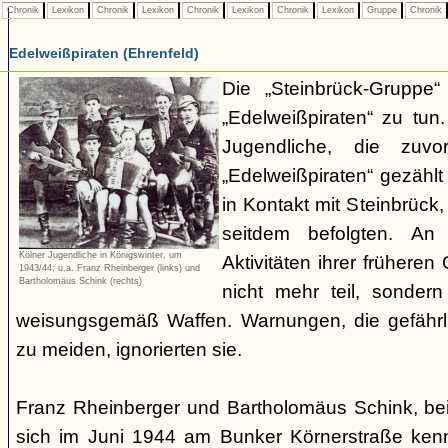
Chronik
Lexikon
Chronik
Lexikon
Chronik
Lexikon
Chronik
Lexikon
Gruppe
Chronik
Edelweißpiraten (Ehrenfeld)
Die „Steinbrück-Gruppe“
„Edelweißpiraten“ zu tun
Jugendliche, die zuv
„Edelweißpiraten“ gezähl
in Kontakt mit Steinbrüc
seitdem befolgten. An
Kölner Jugendliche in Königswinter, um
Aktivitäten ihrer früher
1943/44; u.a. Franz Rheinberger (links) und
Bartholomäus Schink (rechts)
nicht mehr teil, sondern
weisungsgemäß Waffen. Warnungen, die gefährl
zu meiden, ignorierten sie.
Franz Rheinberger und Bartholomäus Schink, be
sich im Juni 1944 am Bunker Körnerstraße kenn