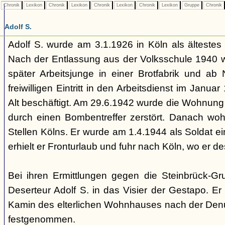
Chronik
Lexikon
Chronik
Lexikon
Chronik
Lexikon
Chronik
Lexikon
Gruppe
Chronik
Adolf S.
Adolf S. wurde am 3.1.1926 in Köln als ältestes
Nach der Entlassung aus der Volksschule 1940 wa
später Arbeitsjunge in einer Brotfabrik und a
freiwilligen Eintritt in den Arbeitsdienst im Janua
Alt beschäftigt. Am 29.6.1942 wurde die Wohnung 
durch einen Bombentreffer zerstört. Danach wo
Stellen Kölns. Er wurde am 1.4.1944 als Soldat e
erhielt er Fronturlaub und fuhr nach Köln, wo er des
Bei ihren Ermittlungen gegen die Steinbrück-Gru
Deserteur Adolf S. in das Visier der Gestapo. E
Kamin des elterlichen Wohnhauses nach der Den
festgenommen.