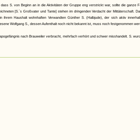
s S. von Beginn an in die Aktivitäten der Gruppe eng verstrickt war, sollte die ganze F
chneten [S.´s Großvater und Tante] stehen im dringenden Verdacht der Mittäterschaft. Da
in ihrem Haushalt wohnhaften Verwandten Günther S. (Halbjude), der sich aktiv innerhal
ewesene Wolfgang S., dessen Aufenthalt noch nicht bekannt ist, muss noch festgenommen wer
apogefängnis nach Brauweiler verbracht, mehrfach verhört und schwer misshandelt. S. wu