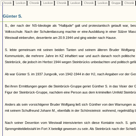
Chronik
Lexikon
Chronik
Lexikon
Chronik
Lexikon
Chronik
Lexikon
Gruppe
Chronik
Günter S.
S., der nach der NS-Ideologie als "Halbjude" galt und protestantisch getauft war, be
Volksschule. Nach der Schulentlassung machte er eine Ausbildung in einer Sülzer Mas
Westwall einberufen, desertierte am 20.9.1944 und ging wieder nach Hause.
S. lebte gemeinsam mit seinen beiden Tanten und seinem älteren Bruder Wolfgang 
Kommunistin, die mehrere Jahre im KZ inhaftiert war und auch danach noch politische K
Steinbrück, die jedoch im Herbst 1944 wegen Steinbrücks unbedachten und politisch gefä
Ab war Günter S. im 1937 Jungvolk, von 1942-1944 in der HJ, nach Angaben vor der Ges
Bei ihren Ermittlungen gegen die Steinbrück-Gruppe geriet Günther S. in das Visier d
Figur der Steinbrück-Gruppe, nachdem eine Person aus dem kriminellen Umfeld Steinbrüc
Anders als sein vorsichtigerer Bruder Wolfgang ließ sich Günther von den Warnungen a
mit seinem Schulfreund Johann M., ebenfalls in der Schönsteinstr. wohnend, regelmäßig b
Nach seiner Desertion vom Westwall intensivierten sich diese Kontakte noch. S. ge
Sprengmitteldiebstahl im Fort X beteiligt gewesen zu sein. Als Steinbrück nach der Schie