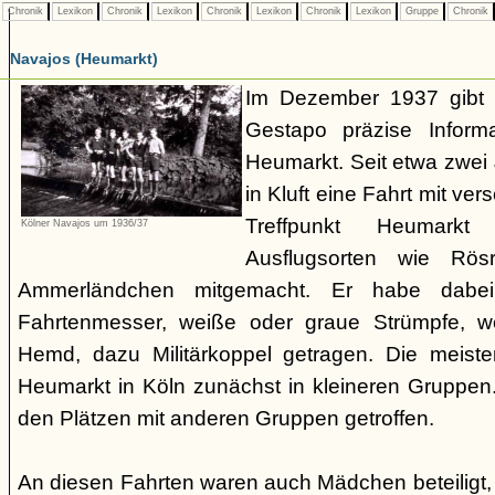
Chronik
Lexikon
Chronik
Lexikon
Chronik
Lexikon
Chronik
Lexikon
Gruppe
Chronik
Navajos (Heumarkt)
Im Dezember 1937 gibt 
Gestapo präzise Infor
Heumarkt. Seit etwa zwei
in Kluft eine Fahrt mit v
Treffpunkt Heumark
Kölner Navajos um 1936/37
Ausflugsorten wie Rö
Ammerländchen mitgemacht. Er habe dabei
Fahrtenmesser, weiße oder graue Strümpfe, we
Hemd, dazu Militärkoppel getragen. Die meiste
Heumarkt in Köln zunächst in kleineren Gruppe
den Plätzen mit anderen Gruppen getroffen.
An diesen Fahrten waren auch Mädchen beteiligt,