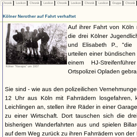
Chronik
Lexikon
Chronik
Lexikon
Chronik
Lexikon
Chronik
Lexikon
Gruppe
Chronik
Kölner Nerother auf Fahrt verhaftet
Auf ihrer Fahrt von Köln
die drei Kölner Jugendli
und Elisabeth P., "die
urteilen einer bündische
einem HJ-Streifenführ
Kölner "Navajos" um 1937
Ortspolizei Opladen gebra
Sie sind - wie aus den polizeilichen Vernehmunge
12 Uhr aus Köln mit Fahrrädern losgefahren,
Leichlingen an, stellen ihre Räder in einer Gara
zu einer Wirtschaft. Dort tauschen sich die dre
bisherigen Wanderfahrten aus und spielen Billar
auf dem Weg zurück zu ihren Fahrrädern von der H