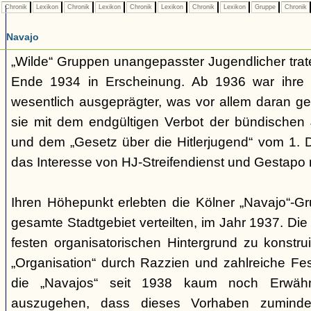
Chronik
Lexikon
Chronik
Lexikon
Chronik
Lexikon
Chronik
Lexikon
Gruppe
Chronik
Navajo
„Wilde“ Gruppen unangepasster Jugendlicher trate
Ende 1934 in Erscheinung. Ab 1936 war ihre 
wesentlich ausgeprägter, was vor allem daran ge
sie mit dem endgültigen Verbot der bündischen
und dem „Gesetz über die Hitlerjugend“ vom 1. 
das Interesse von HJ-Streifendienst und Gestapo 
Ihren Höhepunkt erlebten die Kölner „Navajo“-Gr
gesamte Stadtgebiet verteilten, im Jahr 1937. Di
festen organisatorischen Hintergrund zu konstru
„Organisation“ durch Razzien und zahlreiche F
die „Navajos“ seit 1938 kaum noch Erwähn
auszugehen, dass dieses Vorhaben zumindes