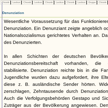
Chronik
Lexikon
Chronik
Lexikon
Chronik
Lexikon
Chronik
Lexikon
Gruppe
Chronik
Denunziation
Wesentliche Voraussetzung für das Funktionieren
Denunziation. Ein Denunziant zeigte angeblich o
Nationalsozialismus gerichtetes Verhalten an. Da
des Denunzierten.
In allen Schichten der deutschen Bevölke
Denunziationsbereitschaft vorhanden, die 
stabilisierte. Denunziation reichte bis in die Fa
Jugendliche wurden dazu aufgefordert, ihre Elte
diese z. B. ausländische Sender hörten. Wid
zerschlagen, Zehntausende durch Denunziation v
Auch die Verfolgungsbehörden Gestapo und Sich
Zuträger aus der Bevölkerung angewiesen. Den