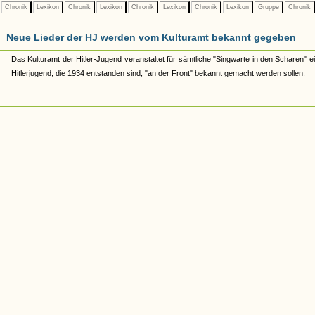
Chronik
Lexikon
Chronik
Lexikon
Chronik
Lexikon
Chronik
Lexikon
Gruppe
Chronik
Neue Lieder der HJ werden vom Kulturamt bekannt gegeben
Das Kulturamt der Hitler-Jugend veranstaltet für sämtliche "Singwarte in den Scharen" 
Hitlerjugend, die 1934 entstanden sind, "an der Front" bekannt gemacht werden sollen.