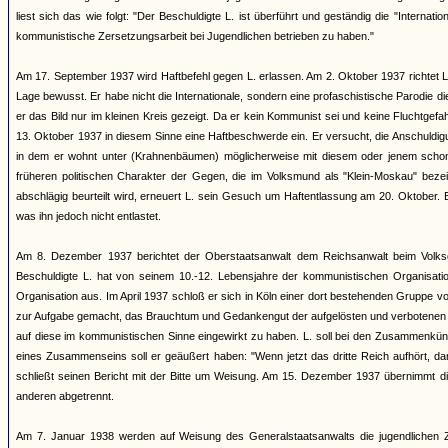
liest sich das wie folgt: "Der Beschuldigte L. ist überführt und geständig die "Inter
kommunistische Zersetzungsarbeit bei Jugendlichen betrieben zu haben."
Am 17. September 1937 wird Haftbefehl gegen L. erlassen. Am 2. Oktober 1937 richtet L
Lage bewusst. Er habe nicht die Internationale, sondern eine profaschistische Parod
er das Bild nur im kleinen Kreis gezeigt. Da er kein Kommunist sei und keine Fluchtgefa
13. Oktober 1937 in diesem Sinne eine Haftbeschwerde ein. Er versucht, die Anschuldig
in dem er wohnt unter (Krahnenbäumen) möglicherweise mit diesem oder jenem schon m
früheren politischen Charakter der Gegen, die im Volksmund als "Klein-Moskau" be
abschlägig beurteilt wird, erneuert L. sein Gesuch um Haftentlassung am 20. Oktober. 
was ihn jedoch nicht entlastet.
Am 8. Dezember 1937 berichtet der Oberstaatsanwalt dem Reichsanwalt beim Volksg
Beschuldigte L. hat von seinem 10.-12. Lebensjahre der kommunistischen Organisati
Organisation aus. Im April 1937 schloß er sich in Köln einer dort bestehenden Gruppe v
zur Aufgabe gemacht, das Brauchtum und Gedankengut der aufgelösten und verbotenen bü
auf diese im kommunistischen Sinne eingewirkt zu haben. L. soll bei den Zusammenkünfte
eines Zusammenseins soll er geäußert haben: "Wenn jetzt das dritte Reich aufhört, 
schließt seinen Bericht mit der Bitte um Weisung. Am 15. Dezember 1937 übernimmt d
anderen abgetrennt.
Am 7. Januar 1938 werden auf Weisung des Generalstaatsanwalts die jugendlichen Ze