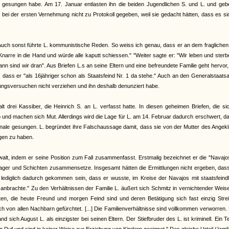
nale gesungen habe. Am 17. Januar entlasten ihn die beiden Jugendlichen S. und L. und ge
s bei der ersten Vernehmung nicht zu Protokoll gegeben, weil sie gedacht hätten, dass es si
 "Auch sonst führte L. kommunistische Reden. So weiss ich genau, dass er an dem fragliche
narre in die Hand und würde alle kaputt schiessen." "Weiter sagte er: "Wir leben und sterb
n sind wir dran". Aus Briefen L.s an seine Eltern und eine befreundete Familie geht hervor
dass er "als 16jähriger schon als Staatsfeind Nr. 1 da stehe." Auch an den Generalstaats
rungsversuchen nicht verziehen und ihn deshalb denunziert habe.
rei Kassiber, die Heinrich S. an L. verfasst hatte. In diesen geheimen Briefen, die si
und machen sich Mut. Allerdings wird die Lage für L. am 14. Februar dadurch erschwert, d
ionale gesungen. L. begründet ihre Falschaussage damit, dass sie von der Mutter des Angek
ngen zu haben.
t, indem er seine Position zum Fall zusammenfasst. Erstmalig bezeichnet er die "Navajo
 Lager und Schichten zusammensetze. Insgesamt hätten die Ermittlungen nicht ergeben, das
lediglich dadurch gekommen sein, dass er wusste, im Kreise der Navajos mit staatsfeind
brachte." Zu den Verhältnissen der Familie L. äußert sich Schmitz in vernichtender Weis
ten, die heute Freund und morgen Feind sind und deren Betätigung sich fast einzig Stre
h von allen Nachbarn gefürchtet. [...] Die Familienverhältnisse sind vollkommen verworren.
ich August L. als einzigster bei seinen Eltern. Der Stiefbruder des L. ist kriminell. Ein Te