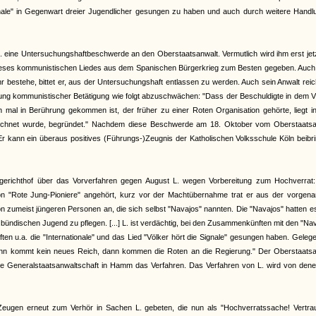
nationale" in Gegenwart dreier Jugendlicher gesungen zu haben und auch durch weitere Hand
. eine Untersuchungshaftbeschwerde an den Oberstaatsanwalt. Vermutlich wird ihm erst jet
ie dieses kommunistischen Liedes aus dem Spanischen Bürgerkrieg zum Besten gegeben. Auc
hr bestehe, bittet er, aus der Untersuchungshaft entlassen zu werden. Auch sein Anwalt rei
ung kommunistischer Betätigung wie folgt abzuschwächen: "Dass der Beschuldigte in dem Vi
al in Berührung gekommen ist, der früher zu einer Roten Organisation gehörte, liegt i
zeichnet wurde, begründet." Nachdem diese Beschwerde am 18. Oktober vom Oberstaatsa
Er kann ein überaus positives (Führungs-)Zeugnis der Katholischen Volksschule Köln beibr
erichthof über das Vorverfahren gegen August L. wegen Vorbereitung zum Hochverrat:
on "Rote Jung-Pioniere" angehört, kurz vor der Machtübernahme trat er aus der vorgena
on zumeist jüngeren Personen an, die sich selbst "Navajos" nannten. Die "Navajos" hatten e
ndischen Jugend zu pflegen. [...] L. ist verdächtig, bei den Zusammenkünften mit den "Na
n u.a. die "Internationale" und das Lied "Völker hört die Signale" gesungen haben. Gelege
dann kommt kein neues Reich, dann kommen die Roten an die Regierung." Der Oberstaatsa
ie Generalstaatsanwaltschaft in Hamm das Verfahren. Das Verfahren von L. wird von dene
ugen erneut zum Verhör in Sachen L. gebeten, die nun als "Hochverratssache! Vertraul