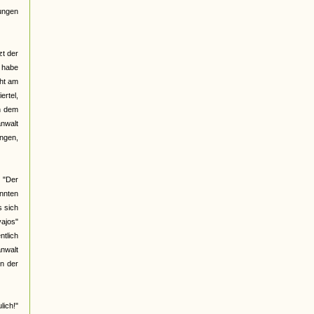
lungen
zt der
h habe
cht am
ertel,
n dem
nwalt
ingen,
 "Der
nnten
s sich
vajos"
ntlich
nwalt
n der
ich!"