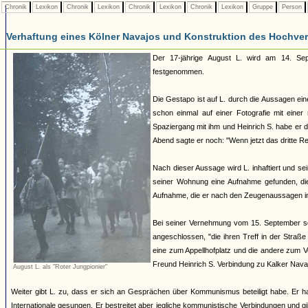
Chronik
Lexikon
Chronik
Lexikon
Chronik
Lexikon
Chronik
Lexikon
Gruppe
Person
Verhaftung eines Kölner Navajos und Konstruktion des Hochverra
Der 17-jährige August L. wird am 14. Sept
festgenommen.
Die Gestapo ist auf L. durch die Aussagen ei
schon einmal auf einer Fotografie mit eine
Spaziergang mit ihm und Heinrich S. habe er 
Abend sagte er noch: "Wenn jetzt das dritte 
Nach dieser Aussage wird L. inhaftiert und 
seiner Wohnung eine Aufnahme gefunden, die
Aufnahme, die er nach den Zeugenaussagen im
Bei seiner Vernehmung vom 15. September schi
angeschlossen, "die ihren Treff in der Straße
eine zum Appellhofplatz und die andere zum 
Freund Heinrich S. Verbindung zu Kalker Nava
August L. als "Roter Jungpionier"
Weiter gibt L. zu, dass er sich an Gesprächen über Kommunismus beteiligt habe. Er 
Internationale gesungen. Er bestreitet aber jegliche kommunistische Verbindungen und 