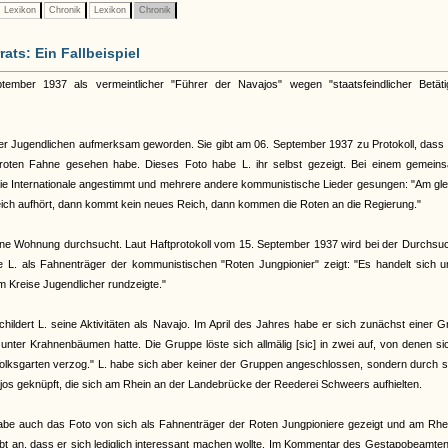
Lexikon
Chronik
Lexikon
Chronik
ts: Ein Fallbeispiel
ember 1937 als vermeintlicher "Führer der Navajos" wegen "staatsfeindlicher Betäti
ner Jugendlichen aufmerksam geworden. Sie gibt am 06. September 1937 zu Protokoll, dass 
r roten Fahne gesehen habe. Dieses Foto habe L. ihr selbst gezeigt. Bei einem gemein
die Internationale angestimmt und mehrere andere kommunistische Lieder gesungen: "Am gl
Reich aufhört, dann kommt kein neues Reich, dann kommen die Roten an die Regierung."
seine Wohnung durchsucht. Laut Haftprotokoll vom 15. September 1937 wird bei der Durchs
 L. als Fahnenträger der kommunistischen "Roten Jungpionier" zeigt: "Es handelt sich u
 Kreise Jugendlicher rundzeigte."
ldert L. seine Aktivitäten als Navajo. Im April des Jahres habe er sich zunächst einer 
 unter Krahnenbäumen hatte. Die Gruppe löste sich allmälig [sic] in zwei auf, von denen si
Volksgarten verzog." L. habe sich aber keiner der Gruppen angeschlossen, sondern durch 
jos geknüpft, die sich am Rhein an der Landebrücke der Reederei Schweers aufhielten.
habe auch das Foto von sich als Fahnenträger der Roten Jungpioniere gezeigt und am Rhei
gibt an, dass er sich lediglich interessant machen wollte. Im Kommentar des Gestapobeamte