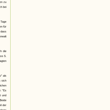
ben zu
ch bei
n Tage
en für
, dass
anwalt
ch die
ass S.
lagten
s" als
s sich
lichen
e: "Es
it und
 Beide
il der