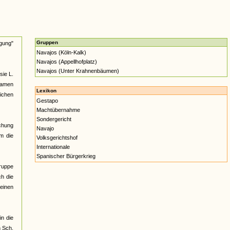
Gruppen
gung"
Navajos (Köln-Kalk)
Navajos (Appellhofplatz)
Navajos (Unter Krahnenbäumen)
sie L.
samen
Lexikon
eichen
Gestapo
Machtübernahme
Sondergericht
uchung
Navajo
m die
Volksgerichtshof
Internationale
Spanischer Bürgerkrieg
Gruppe
ch die
seinen
n die
n Sch.