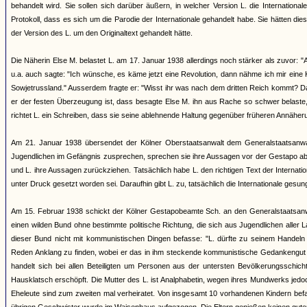
behandelt wird. Sie sollen sich darüber äußern, in welcher Version L. die Internatio
Protokoll, dass es sich um die Parodie der Internationale gehandelt habe. Sie hätten die
der Version des L. um den Originaltext gehandelt hätte.
Die Näherin Else M. belastet L. am 17. Januar 1938 allerdings noch stärker als zuvor:
u.a. auch sagte: "Ich wünsche, es käme jetzt eine Revolution, dann nähme ich mir eine K
Sowjetrussland." Ausserdem fragte er: "Wisst ihr was nach dem dritten Reich kommt? Dan
er der festen Überzeugung ist, dass besagte Else M. ihn aus Rache so schwer belaste, 
richtet L. ein Schreiben, dass sie seine ablehnende Haltung gegenüber früheren Annähe
Am 21. Januar 1938 übersendet der Kölner Oberstaatsanwalt dem Generalstaatsanwalt d
Jugendlichen im Gefängnis zusprechen, sprechen sie ihre Aussagen vor der Gestapo ab 
und L. ihre Aussagen zurückziehen. Tatsächlich habe L. den richtigen Text der Internat
unter Druck gesetzt worden sei. Daraufhin gibt L. zu, tatsächlich die Internationale gesu
Am 15. Februar 1938 schickt der Kölner Gestapobeamte Sch. an den Generalstaatsanwal
einen wilden Bund ohne bestimmte politische Richtung, die sich aus Jugendlichen aller
dieser Bund nicht mit kommunistischen Dingen befasse: "L. dürfte zu seinem Handeln 
Reden Anklang zu finden, wobei er das in ihm steckende kommunistische Gedankengut an
handelt sich bei allen Beteiligten um Personen aus der untersten Bevölkerungsschich
Hausklatsch erschöpft. Die Mutter des L. ist Analphabetin, wegen ihres Mundwerks jedoc
Eheleute sind zum zweiten mal verheiratet. Von insgesamt 10 vorhandenen Kindern befand s