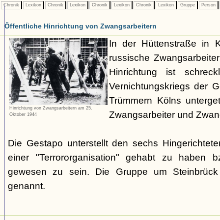
Chronik
Lexikon
Chronik
Lexikon
Chronik
Lexikon
Chronik
Lexikon
Gruppe
Person
Öffentliche Hinrichtung von Zwangsarbeitern
In der Hüttenstraße in 
russische Zwangsarbeiter 
Hinrichtung ist schrec
Vernichtungskriegs der 
Trümmern Kölns unterge
Hinrichtung von Zwangsarbeitern am 25.
Zwangsarbeiter und Zwang
Oktober 1944
Die Gestapo unterstellt den sechs Hingerichte
einer "Terrororganisation" gehabt zu haben bz
gewesen zu sein. Die Gruppe um Steinbrück w
genannt.