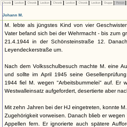
Chronik
Lexikon
Chronik
Lexikon
Chronik
Lexikon
Chronik
Lexikon
Gruppe
Person
Johann M.
M. lebte als jüngstes Kind von vier Geschwister
Vater befand sich bei der Wehrmacht - bis zum 
21.4.1944 in der Schönsteinstraße 12. Danach
Leyendeckerstraße um.
Nach dem Volksschulbesuch machte M. eine Ausb
und sollte im April 1945 seine Gesellenprüfun
1944 fiel M. wegen "Arbeitsbummelei" auf. Er
Westwalleinsatz aufgefordert, desertierte aber nac
Mit zehn Jahren bei der HJ eingetreten, konnte M.
Zugehörigkeit vorweisen. Danach blieb er wegen 
Appellen fern. Er ignorierte auch spätere Auff