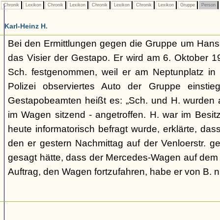
Chronik
Lexikon
Chronik
Lexikon
Chronik
Lexikon
Chronik
Lexikon
Gruppe
Person
Karl-Heinz H.
Bei den Ermittlungen gegen die Gruppe um Hans S
das Visier der Gestapo. Er wird am 6. Oktober
Sch. festgenommen, weil er am Neptunplatz in 
Polizei observiertes Auto der Gruppe einsti
Gestapobeamten heißt es: „Sch. und H. wurden 
im Wagen sitzend - angetroffen. H. war im Besitze
heute informatorisch befragt wurde, erklärte, dass
den er gestern Nachmittag auf der Venloerstr. g
gesagt hätte, dass der Mercedes-Wagen auf dem 
Auftrag, den Wagen fortzufahren, habe er von B. ni