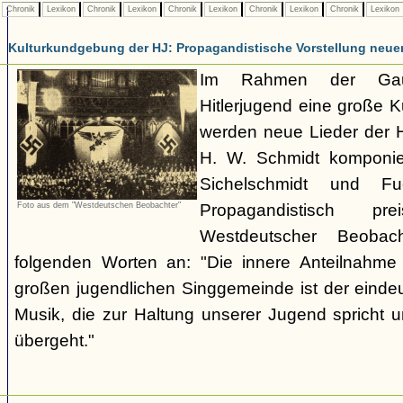
Chronik
Lexikon
Chronik
Lexikon
Chronik
Lexikon
Chronik
Lexikon
Chronik
Lexikon
Kulturkundgebung der HJ: Propagandistische Vorstellung neuer
Im Rahmen der Gauk
Hitlerjugend eine große 
werden neue Lieder der HJ
H. W. Schmidt komponie
Sichelschmidt und Fu
Foto aus dem "Westdeutschen Beobachter"
Propagandistisch pr
Westdeutscher Beobac
folgenden Worten an: "Die innere Anteilnahme 
großen jugendlichen Singgemeinde ist der eindeu
Musik, die zur Haltung unserer Jugend spricht un
übergeht."