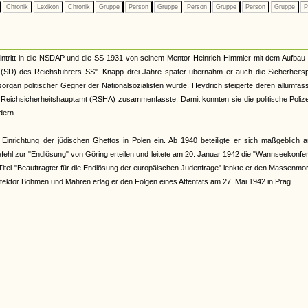
Chronik
Lexikon
Chronik
Gruppe
Person
Gruppe
Person
Gruppe
Person
Gruppe
P
intritt in die NSDAP und die SS 1931 von seinem Mentor Heinrich Himmler mit dem Aufbau 
 (SD) des Reichsführers SS". Knapp drei Jahre später übernahm er auch die Sicherheitsp
sorgan politischer Gegner der Nationalsozialisten wurde. Heydrich steigerte deren allumfa
m Reichsicherheitshauptamt (RSHA) zusammenfasste. Damit konnten sie die politische Poliz
dern.
 Einrichtung der jüdischen Ghettos in Polen ein. Ab 1940 beteiligte er sich maßgeblich 
fehl zur "Endlösung" von Göring erteilen und leitete am 20. Januar 1942 die "Wannseekonfe
Titel "Beauftragter für die Endlösung der europäischen Judenfrage" lenkte er den Massenmo
rotektor Böhmen und Mähren erlag er den Folgen eines Attentats am 27. Mai 1942 in Prag.