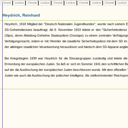
Chronik
Lexikon
Chronik
Lexikon
Chronik
Lexikon
Chronik
Lexikon
Chronik
Lexikon
Heydrich, Reinhard
Heydrich, 1918 Mitglied der "Deutsch-Nationalen Jugendbundes", wurde nach seinem E
SS-Geheimdienstes beauftragt. Ab 9. November 1933 leitete er den "Sicherheitsdienst
(Sipo), deren Abteilung Geheime Staatspolizei (Gestapo) zu einem zentralen Verfolgung
Verfolgungsmacht, indem er mit Himmler die staatliche Sicherheitspolizei mit dem SD i
der alleinigen staatlichen Verantwortung herauslösen und faktisch dem SS-Apparat anglie
Bei Kriegsbeginn 1939 war Heydrich für die Einsatzgruppen zuständig und leitete die
Ermordung der europäischen Juden. So ließ er sich im Sommer 1941 den schriftlichen Be
auf der die Auslöschung der europäischen Juden beschlossen wurde. Mit dem offiziellen 
Juden wie auch die Auslöschung der polischen Intelligenz. Als stellvertretender Reichsp