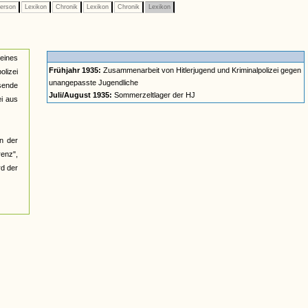
erson
Lexikon
Chronik
Lexikon
Chronik
Lexikon
eines
Frühjahr 1935:
Zusammenarbeit von Hitlerjugend und Kriminalpolizei gegen
olizei
unangepasste Jugendliche
ssende
Juli/August 1935:
Sommerzeltlager der HJ
ei aus
an der
renz",
rd der