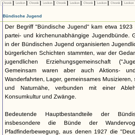
Chronik
Lexikon
Chronik
Lexikon
Chronik
Lexikon
Chronik
Lexikon
Chronik
Lexikon
Bündische Jugend
Der Begriff "Bündische Jugend" kam etwa 1923 a
partei- und kirchenunabhängige Jugendbünde.
in der Bündischen Jugend organisierten Jugendli
bürgerlichen Schichten stammten, war der Geda
jugendlichen Erziehungsgemeinschaft ("Jug
Gemeinsam waren aber auch Aktions- und
Wanderfahrten, Lager, gemeinsames Musizieren, s
und Naturnähe, verbunden mit einer Ableh
Konsumkultur und Zwänge.
Bedeutende Hauptbestandteile der Bünd
insbesondere die Bünde der Wandervo
Pfadfinderbewegung, aus denen 1927 die "Deuts