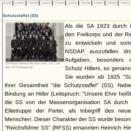
Chronik
Lexikon
Chronik
Lexikon
Chronik
Lexikon
Chronik
Lexikon
Chronik
Lexikon
Schutzstaffel (SS)
Als die SA 1923 durch 
den Freikorps und der R
zu entwickeln und somi
NSDAP auszufallen dro
Aufgaben, besonders 
SS-Führer Heinrich Himmler (vorn, 3.v.r.) mit
Schutz Hitlers, so genan
dem SS-Führungsstab
Sie wurden ab 1925 "Sch
ihrer Gesamtheit "die Schutzstaffel" (SS). Ne
Bindung an Hitler (Leitspruch: "Unsere Ehre heißt
die SS von der Massenorganisation SA durch ih
Elitetruppe der Partei, als Inbegriff des neuen
Menschen. Dieser Charakter der SS wurde beson
"Reichsführer SS" (RFSS) ernannten Heinrich Hi