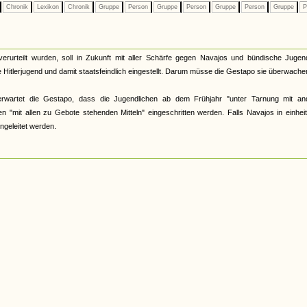
Chronik
Lexikon
Chronik
Gruppe
Person
Gruppe
Person
Gruppe
Person
Gruppe
P
rteilt wurden, soll in Zukunft mit aller Schärfe gegen Navajos und bündische Jugend
 Hitlerjugend und damit staatsfeindlich eingestellt. Darum müsse die Gestapo sie überwache
erwartet die Gestapo, dass die Jugendlichen ab dem Frühjahr "unter Tarnung mit an
n "mit allen zu Gebote stehenden Mitteln" eingeschritten werden. Falls Navajos in einheit
ngeleitet werden.