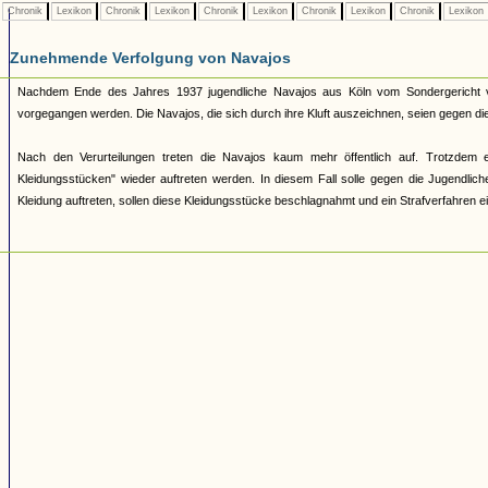
Chronik
Lexikon
Chronik
Lexikon
Chronik
Lexikon
Chronik
Lexikon
Chronik
Lexikon
Zunehmende Verfolgung von Navajos
Nachdem Ende des Jahres 1937 jugendliche Navajos aus Köln vom Sondergericht veru
vorgegangen werden. Die Navajos, die sich durch ihre Kluft auszeichnen, seien gegen die
Nach den Verurteilungen treten die Navajos kaum mehr öffentlich auf. Trotzdem 
Kleidungsstücken" wieder auftreten werden. In diesem Fall solle gegen die Jugendliche
Kleidung auftreten, sollen diese Kleidungsstücke beschlagnahmt und ein Strafverfahren ei