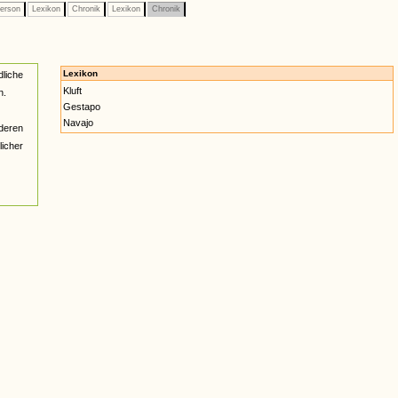
erson
Lexikon
Chronik
Lexikon
Chronik
Lexikon
liche
Kluft
n.
Gestapo
Navajo
deren
licher