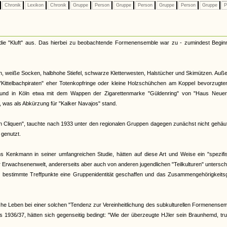
Chronik
Lexikon
Chronik
Gruppe
Person
Gruppe
Person
Gruppe
Person
Gruppe
P
 die "Kluft" aus. Das hierbei zu beobachtende Formenensemble war zu - zumindest Begin
n, weiße Socken, halbhohe Stiefel, schwarze Kletterwesten, Halstücher und Skimützen. Au
 "Kittelbachpiraten" eher Totenkopfringe oder kleine Holzschühchen am Koppel bevorzugte
t und in Köln etwa mit dem Wappen der Zigarettenmarke "Güldenring" von "Haus Neuer
 was als Abkürzung für "Kalker Navajos" stand.
 Cliquen", tauchte nach 1933 unter den regionalen Gruppen dagegen zunächst nicht gehäuf
 genutzt.
ns Kenkmann in seiner umfangreichen Studie, hätten auf diese Art und Weise ein "spezif
er Erwachsenenwelt, andererseits aber auch von anderen jugendlichen "Teilkulturen" untersc
bestimmte Treffpunkte eine Gruppenidentität geschaffen und das Zusammengehörigkeitsg
iche Leben bei einer solchen "Tendenz zur Vereinheitlichung des subkulturellen Formenense
 1936/37, hätten sich gegenseitig bedingt: "Wie der überzeugte HJler sein Braunhemd, tr