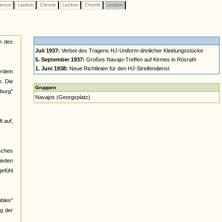
erson
Lexikon
Chronik
Lexikon
Chronik
Lexikon
n des
Juli 1937:
Verbot des Tragens HJ-Uniform-ähnlicher Kleidungsstücke
5. September 1937:
Großes Navajo-Treffen auf Kirmes in Rösrath
1. Juni 1938:
Neue Richtlinien für den HJ-Streifendienst
ßerdem
n. Die
Gruppen
burg"
Navajos (Georgsplatz)
t auf,
isches
hieden
efühl
mbles"
ug der