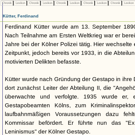
Chronik
Lexikon
Chronik
Lexikon
Chronik
Lexikon
Chronik
Lexikon
Chronik
Lexikon
Kütter, Ferdinand
Ferdinand Kütter wurde am 13. September 1890
Nach Teilnahme am Ersten Weltkrieg war er berei
Jahre bei der Kölner Polizei tätig. Hier wechselt
Zeitpunkt, jedoch bereits vor 1933, in die Abteilung
motivierten Delikten befasste.
Kütter wurde nach Gründung der Gestapo in ihr
dort zunächst Leiter der Abteilung II, die "Angeh
überwachte und verfolgte. 1935 wurde er, ei
Gestapobeamten Kölns, zum Kriminalinspekt
laufbahnmäßigen Voraussetzungen dazu fehl
Kommissar befördert. Er führte nun das "Exe
Leninismus" der Kölner Gestapo.