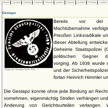
Chronik
Lexikon
Chronik
Lexikon
Chronik
Lexikon
Chronik
Lexikon
Chronik
Lexikon
Gestapo
Bereits vor der nat
Machtübernahme verfolgte 
Preußen Linksradikale u
dieser Abteilung entwicke
Geheime Staatspolizei (
politischen Gegner de
vorging. Ab 1936 wurde si
und der Sicherheitspolize
Siegel der Gestapo-Stelle Köln
fortan Heinrich Himmler u
Die Gestapo konnte ohne jede Bindung an Rech
vornehmen, eigenmächtig Strafen verhängen und
Änderung von Gerichtsurteilen verlangen. Wi