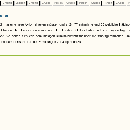
Chronik
Lexikon
Chronik
Gruppe
Person
Gruppe
Person
Gruppe
Person
Gruppe
P
eiler
öln hat eine neue Aktion einleiten müssen und z. Zt. 77 männliche und 33 weibliche Häftling
acht haben. Herr Landeshauptmann und Herr Landesrat Hilger haben sich vor einigen Tagen 
r war. Sie haben sich von dem hiesigen Kriminalkommissar über die staatsgefährlichen Um
t mit dem Fortschreiten der Ermittlungen vorläufig noch zu."