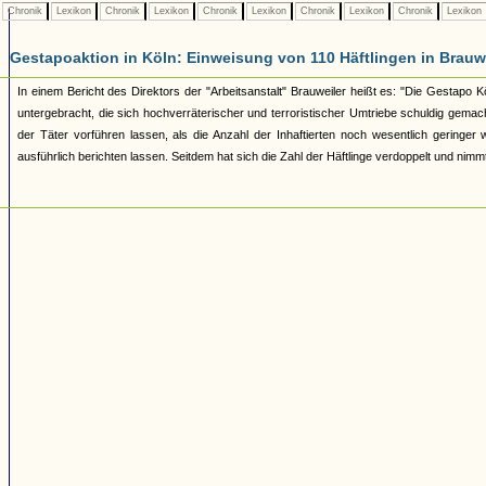
Chronik
Lexikon
Chronik
Lexikon
Chronik
Lexikon
Chronik
Lexikon
Chronik
Lexikon
Gestapoaktion in Köln: Einweisung von 110 Häftlingen in Brauw
In einem Bericht des Direktors der "Arbeitsanstalt" Brauweiler heißt es: "Die Gestapo K
untergebracht, die sich hochverräterischer und terroristischer Umtriebe schuldig gem
der Täter vorführen lassen, als die Anzahl der Inhaftierten noch wesentlich geringe
ausführlich berichten lassen. Seitdem hat sich die Zahl der Häftlinge verdoppelt und nimm