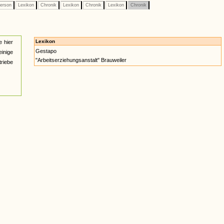
erson
Lexikon
Chronik
Lexikon
Chronik
Lexikon
Chronik
Lexikon
e hier
Gestapo
einige
"Arbeitserziehungsanstalt" Brauweiler
triebe