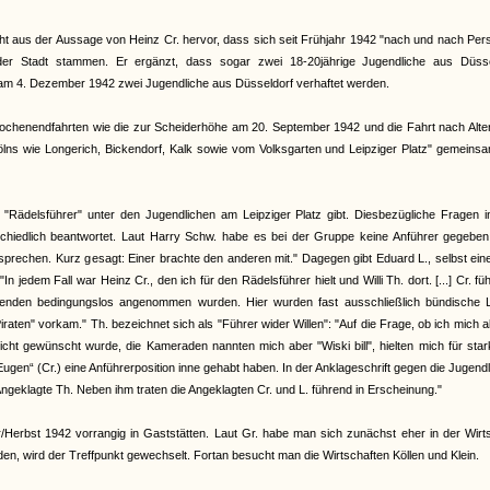
eht aus der Aussage von Heinz Cr. hervor, dass sich seit Frühjahr 1942 "nach und nach Pe
 der Stadt stammen. Er ergänzt, dass sogar zwei 18-20jährige Jugendliche aus Düsse
am 4. Dezember 1942 zwei Jugendliche aus Düsseldorf verhaftet werden.
ochenendfahrten wie die zur Scheiderhöhe am 20. September 1942 und die Fahrt nach Alte
ölns wie Longerich, Bickendorf, Kalk sowie vom Volksgarten und Leipziger Platz" gemeins
ädelsführer" unter den Jugendlichen am Leipziger Platz gibt. Diesbezügliche Fragen i
hiedlich beantwortet. Laut Harry Schw. habe es bei der Gruppe keine Anführer gegeben:
rechen. Kurz gesagt: Einer brachte den anderen mit." Dagegen gibt Eduard L., selbst ein
dem Fall war Heinz Cr., den ich für den Rädelsführer hielt und Willi Th. dort. [...] Cr. füh
enden bedingungslos angenommen wurden. Hier wurden fast ausschließlich bündische L
ten" vorkam." Th. bezeichnet sich als "Führer wider Willen": "Auf die Frage, ob ich mich a
icht gewünscht wurde, die Kameraden nannten mich aber "Wiski bill", hielten mich für sta
ugen“ (Cr.) eine Anführerposition inne gehabt haben. In der Anklageschrift gegen die Jugend
Angeklagte Th. Neben ihm traten die Angeklagten Cr. und L. führend in Erscheinung."
/Herbst 1942 vorrangig in Gaststätten. Laut Gr. habe man sich zunächst eher in der Wirt
, wird der Treffpunkt gewechselt. Fortan besucht man die Wirtschaften Köllen und Klein.