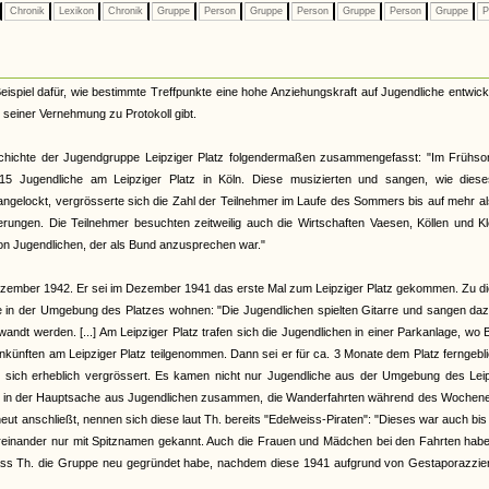
Chronik
Lexikon
Chronik
Gruppe
Person
Gruppe
Person
Gruppe
Person
Gruppe
P
eispiel dafür, wie bestimmte Treffpunkte eine hohe Anziehungskraft auf Jugendliche entwick
in seiner Vernehmung zu Protokoll gibt.
schichte der Jugendgruppe Leipziger Platz folgendermaßen zusammengefasst: "Im Frühs
15 Jugendliche am Leipziger Platz in Köln. Diese musizierten und sangen, wie diese
gelockt, vergrösserte sich die Zahl der Teilnehmer im Laufe des Sommers bis auf mehr a
ngen. Die Teilnehmer besuchten zeitweilig auch die Wirtschaften Vaesen, Köllen und Kle
 von Jugendlichen, der als Bund anzusprechen war."
. Dezember 1942. Er sei im Dezember 1941 das erste Mal zum Leipziger Platz gekommen. Zu 
le in der Umgebung des Platzes wohnen: "Die Jugendlichen spielten Gitarre und sangen da
t werden. [...] Am Leipziger Platz trafen sich die Jugendlichen in einer Parkanlage, wo
ünften am Leipziger Platz teilgenommen. Dann sei er für ca. 3 Monate dem Platz ferngebl
te sich erheblich vergrössert. Es kamen nicht nur Jugendliche aus der Umgebung des Leip
 sich in der Hauptsache aus Jugendlichen zusammen, die Wanderfahrten während des Wochen
ut anschließt, nennen sich diese laut Th. bereits "Edelweiss-Piraten": "Dieses war auch bis 
untereinander nur mit Spitznamen gekannt. Auch die Frauen und Mädchen bei den Fahrten ha
, dass Th. die Gruppe neu gegründet habe, nachdem diese 1941 aufgrund von Gestaporazzi