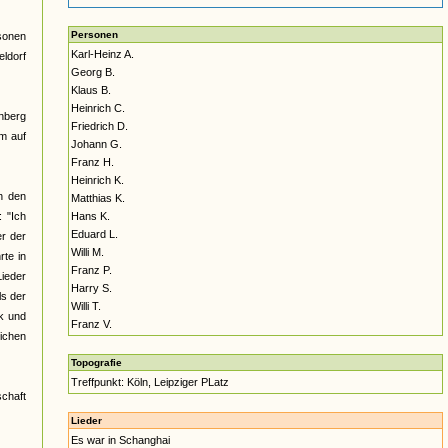
Personen
rsonen
Karl-Heinz A.
ldorf
Georg B.
Klaus B.
Heinrich C.
nberg
Friedrich D.
am auf
Johann G.
Franz H.
Heinrich K.
n den
Matthias K.
 "Ich
Hans K.
Eduard L.
er der
Willi M.
rte in
Franz P.
ieder
Harry S.
ls der
Willi T.
rk und
Franz V.
lichen
Topografie
Treffpunkt: Köln, Leipziger PLatz
schaft
Lieder
Es war in Schanghai