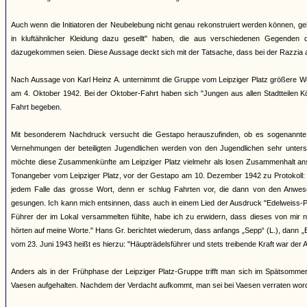
Auch wenn die Initiatoren der Neubelebung nicht genau rekonstruiert werden können, g
in kluftähnlicher Kleidung dazu gesellt" haben, die aus verschiedenen Gegenden
dazugekommen seien. Diese Aussage deckt sich mit der Tatsache, dass bei der Razzia 
Nach Aussage von Karl Heinz A. unternimmt die Gruppe vom Leipziger Platz größere W
am 4. Oktober 1942. Bei der Oktober-Fahrt haben sich "Jungen aus allen Stadtteilen K
Fahrt begeben.
Mit besonderem Nachdruck versucht die Gestapo herauszufinden, ob es sogenannte "R
Vernehmungen der beteiligten Jugendlichen werden von den Jugendlichen sehr untersc
möchte diese Zusammenkünfte am Leipziger Platz vielmehr als losen Zusammenhalt ansp
Tonangeber vom Leipziger Platz, vor der Gestapo am 10. Dezember 1942 zu Protokoll: "In je
jedem Falle das grosse Wort, denn er schlug Fahrten vor, die dann von den Anwes
gesungen. Ich kann mich entsinnen, dass auch in einem Lied der Ausdruck "Edelweiss-Pira
Führer der im Lokal versammelten fühlte, habe ich zu erwidern, dass dieses von mir n
hörten auf meine Worte." Hans Gr. berichtet wiederum, dass anfangs „Sepp“ (L.), dann „E
vom 23. Juni 1943 heißt es hierzu: "Häupträdelsführer und stets treibende Kraft war der 
Anders als in der Frühphase der Leipziger Platz-Gruppe trifft man sich im Spätsommer
Vaesen aufgehalten. Nachdem der Verdacht aufkommt, man sei bei Vaesen verraten worden