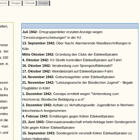
erson
Gruppe
Chronik
Gruppe
elten,
Juli 1942:
Ortsgruppenleiter erstattet Anzeige wegen
"Zersetzungserscheinungen" in der HJ
13. September 1942:
Über Nacht: Alarmierende Wandbeschriftungen in
ommer
Köln
s bei
Mitte Oktober 1942:
Gründung des Clubs der Edelweißpiraten
ls 100
4. Oktober 1942:
HJ-Streife kontrolliert Edelweißpiraten auf Fahrt
in in
16. Oktober 1942:
Verabredung zum Sprengstoffdiebstahl?
17. Oktober 1942:
Weindiebstahl auf Edelweißpiraten-Fahrt
14. November 1942:
Geburtstagsfeier unter Edelweißpiraten
diesem
21. November 1942:
"Leistungswoche der Bündischen Jugend" - Illegale
Flugblätter in Köln!
zu. Es
1. Dezember 1942:
Gestapo ermittelt wegen "Vorbereitung zum
 Bänke
Hochverrat, Bündische Betätigung u.a.m"
ieben.
2. Dezember 1942:
Auftakt zu Verhaftungswelle: Jugendlicher in Merheim-
ziger
linksrheinisch festgenommen
endes
4. Februar 1943:
Ermittlungen gegen Kölner Edelweißpiraten
in die
23. Juni 1943:
Oberstaatsanwaltschaft erhebt Anklage beim Sondergericht
be man
Köln gegen Kölner Edelweißpiraten
en und
15. September 1943:
Sondergericht verurteilt Kölner Edelweißpiraten zu
hohen Haftstrafen