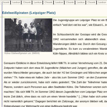
Chronik
Lexikon
Chronik
Lexikon
Chronik
Lexikon
Chronik
Lexikon
Chronik
Lexikon
Edelweißpiraten (Leipziger Platz)
Die Jugendgruppe am Leipziger Platz ist ein B
einfach "weil dort viel los war", wie Eduard L. 
Im Schlussbericht der Gestapo wird die Ge
1942 versammelten sich allabendlich etwa 
Wanderungen üblich war. Durch den Gesang an
Jugendliche. Es kam zu verabredeten Wanderu
Kölner Edelweißpiraten um 1940/41
Köln-Nippes. Allmählich bildete sich ein Kreis
Genauere Einblicke in diese Entwicklung liefert Willi Th. in seiner Vernehmung vom 21
Zeitpunkt haben sich dort etwa 30 Jugendliche (Mädchen und Jungen) getroffen, die al
wurden Marschlieder gesungen, die auch bei der HJ bei Gesängen und Märschen angewand
stehen." Th. habe etwa ein halbes Jahr - also bis zum Sommer 1942 - an den Zusammenk
Als er wieder zurückkommt, habe sich vieles geändert: "Die Zahl der Teilnehmer hat
Platzes, sondern auch Personen aus allen Stadtteilen Kölns. Die Teilnehmer setzten
machten.“ Als sich Willi Th. im Sommer 1942 diesen Jugendlichen vom Leipziger Platz erne
letzte Zeit üblich, ohne dass es sich um einen Verein handelte." [...] Man habe sich 
nicht namentlich gekannt." Dagegen berichtet ein Zeitzeuge, der anonym blieben will
Einberufungen zur Wehrmacht von einer Auflösung bedroht war.