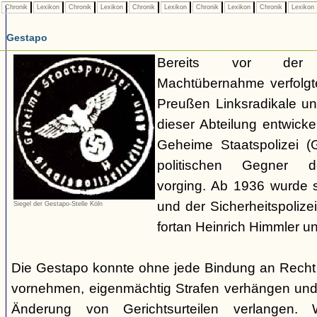
Chronik
Lexikon
Chronik
Lexikon
Chronik
Lexikon
Chronik
Lexikon
Chronik
Lexikon
Gestapo
Bereits vor der nat
Machtübernahme verfolgte 
Preußen Linksradikale u
dieser Abteilung entwicke
Geheime Staatspolizei (
politischen Gegner de
vorging. Ab 1936 wurde si
und der Sicherheitspolize
Siegel der Gestapo-Stelle Köln
fortan Heinrich Himmler u
Die Gestapo konnte ohne jede Bindung an Rech
vornehmen, eigenmächtig Strafen verhängen und
Änderung von Gerichtsurteilen verlangen. Wi