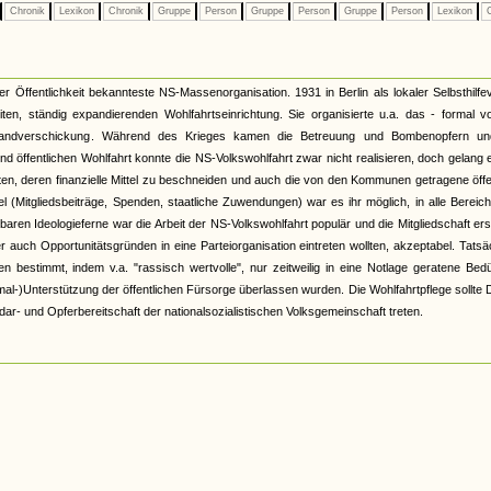
Chronik
Lexikon
Chronik
Gruppe
Person
Gruppe
Person
Gruppe
Person
Lexikon
C
er Öffentlichkeit bekannteste NS-Massenorganisation. 1931 in Berlin als lokaler Selbsthilfe
ten, ständig expandierenden Wohlfahrtseinrichtung. Sie organisierte u.a. das - formal v
derlandverschickung. Während des Krieges kamen die Betreuung und Bombenopfern un
 öffentlichen Wohlfahrt konnte die NS-Volkswohlfahrt zwar nicht realisieren, doch gelang e
ten, deren finanzielle Mittel zu beschneiden und auch die von den Kommunen getragene öffe
l (Mitgliedsbeiträge, Spenden, staatliche Zuwendungen) war es ihr möglich, in alle Bereic
aren Ideologieferne war die Arbeit der NS-Volkswohlfahrt populär und die Mitgliedschaft er
auch Opportunitätsgründen in eine Parteiorganisation eintreten wollten, akzeptabel. Tatsä
n bestimmt, indem v.a. "rassisch wertvolle", nur zeitweilig in eine Notlage geratene Bedü
mal-)Unterstützung der öffentlichen Fürsorge überlassen wurden. Die Wohlfahrtpflege sollte 
Solidar- und Opferbereitschaft der nationalsozialistischen Volksgemeinschaft treten.