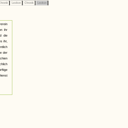
hronik
Lexikon
Chronik
Lexikon
verein
on ihr
d die
s ihr,
ntlich
he der
schien
chlich
rftige
Dienst