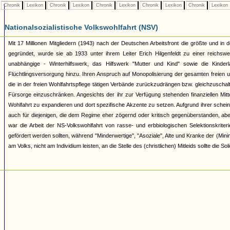
Chronik
Lexikon
Chronik
Lexikon
Chronik
Lexikon
Chronik
Lexikon
Chronik
Lexikon
Nationalsozialistische Volkswohlfahrt (NSV)
Mit 17 Millionen Mitgliedern (1943) nach der Deutschen Arbeitsfront die größte und in d
gegründet, wurde sie ab 1933 unter ihrem Leiter Erich Hilgenfeldt zu einer reichswei
unabhängige - Winterhilfswerk, das Hilfswerk "Mutter und Kind" sowie die Kin
Flüchtlingsversorgung hinzu. Ihren Anspruch auf Monopolisierung der gesamten freien und
die in der freien Wohlfahrtspflege tätigen Verbände zurückzudrängen bzw. gleichzuschal
Fürsorge einzuschränken. Angesichts der ihr zur Verfügung stehenden finanziellen Mitte
Wohlfahrt zu expandieren und dort spezifische Akzente zu setzen. Aufgrund ihrer scheinb
auch für diejenigen, die dem Regime eher zögernd oder kritisch gegenüberstanden, aber 
war die Arbeit der NS-Volkswohlfahrt von rasse- und erbbiologischen Selektionskriterie
gefördert werden sollten, während "Minderwertige", "Asoziale", Alte und Kranke der (Mini
am Volks, nicht am Individium leisten, an die Stelle des (christlichen) Mitleids sollte die 