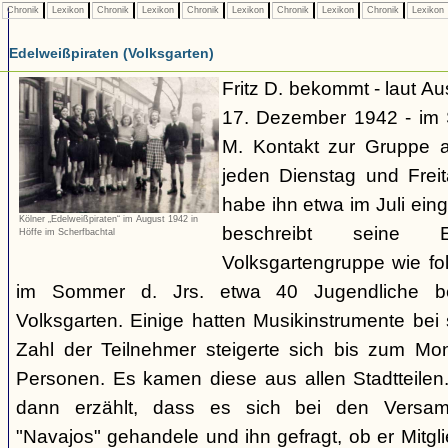
Chronik
Lexikon
Chronik
Lexikon
Chronik
Lexikon
Chronik
Lexikon
Chronik
Lexikon
Edelweißpiraten (Volksgarten)
Fritz D. bekommt - laut A
17. Dezember 1942 - im
M. Kontakt zur Gruppe 
jeden Dienstag und Frei
habe ihn etwa im Juli ei
Kölner „Edelweißpiraten“ im August 1942 in
beschreibt seine 
Höffe im Scherfbachtal
Volksgartengruppe wie fo
im Sommer d. Jrs. etwa 40 Jugendliche bei
Volksgarten. Einige hatten Musikinstrumente bei
Zahl der Teilnehmer steigerte sich bis zum Mo
Personen. Es kamen diese aus allen Stadtteilen
dann erzählt, dass es sich bei den Versa
"Navajos" gehandele und ihn gefragt, ob er Mitgl