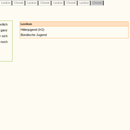
Lexikon
Chronik
Lexikon
Chronik
Lexikon
Chronik
Lexikon
Chronik
Lexikon
rtlich
Hitlerjugend (HJ)
r ganz
Bündische Jugend
r sich
 noch