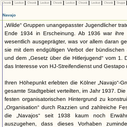
Chronik
Lexikon
Chronik
Lexikon
Chronik
Lexikon
Chronik
Lexikon
Chronik
Gruppe
Navajo
„Wilde“ Gruppen unangepasster Jugendlicher trate
Ende 1934 in Erscheinung. Ab 1936 war ihre 
wesentlich ausgeprägter, was vor allem daran ge
sie mit dem endgültigen Verbot der bündischen
und dem „Gesetz über die Hitlerjugend“ vom 1. 
das Interesse von HJ-Streifendienst und Gestapo 
Ihren Höhepunkt erlebten die Kölner „Navajo“-Gr
gesamte Stadtgebiet verteilten, im Jahr 1937. Di
festen organisatorischen Hintergrund zu konstru
„Organisation“ durch Razzien und zahlreiche F
die „Navajos“ seit 1938 kaum noch Erwähn
auszugehen, dass dieses Vorhaben zumindes