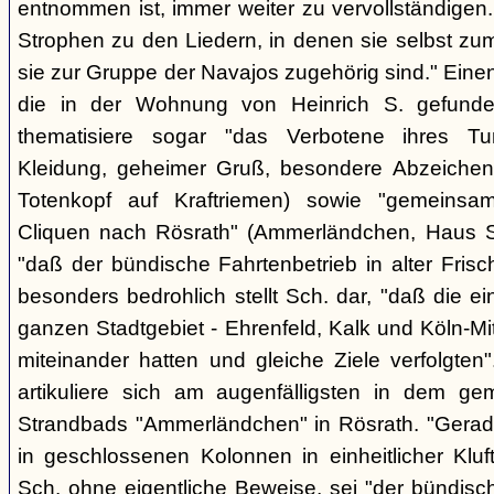
entnommen ist, immer weiter zu vervollständigen
Strophen zu den Liedern, in denen sie selbst zu
sie zur Gruppe der Navajos zugehörig sind." Einen
die in der Wohnung von Heinrich S. gefunden
thematisiere sogar "das Verbotene ihres Tuns
Kleidung, geheimer Gruß, besondere Abzeichen (z
Totenkopf auf Kraftriemen) sowie "gemeinsa
Cliquen nach Rösrath" (Ammerländchen, Haus St
"daß der bündische Fahrtenbetrieb in alter Frisch
besonders bedrohlich stellt Sch. dar, "daß die 
ganzen Stadtgebiet - Ehrenfeld, Kalk und Köln-M
miteinander hatten und gleiche Ziele verfolgt
artikuliere sich am augenfälligsten in dem ge
Strandbads "Ammerländchen" in Rösrath. "Gerade
in geschlossenen Kolonnen in einheitlicher Kluft 
Sch. ohne eigentliche Beweise, sei "der bündisc