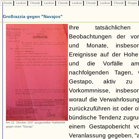
Chronik
Lexikon
Chronik
Lexikon
Chronik
Lexikon
Chronik
Lexikon
Chronik
Gruppe
Großrazzia gegen "Navajos"
Ihre tatsächliche
Beobachtungen der vo
und Monate, insbeso
Ereignisse auf der Hoh
und die Vorfälle a
nachfolgenden Tagen, 
Gestapo, aktiv zu 
Vorkommnisse, insbeson
worauf die Verwahrlosun
zurückzuführen ist oder 
bündische Tendenz zugrund
Am 22. Oktober 1937 ausgestellter Haftbefehl
einem Gestapobericht v
gegen einen "Navajo"
Veranlassung gegeben, "a