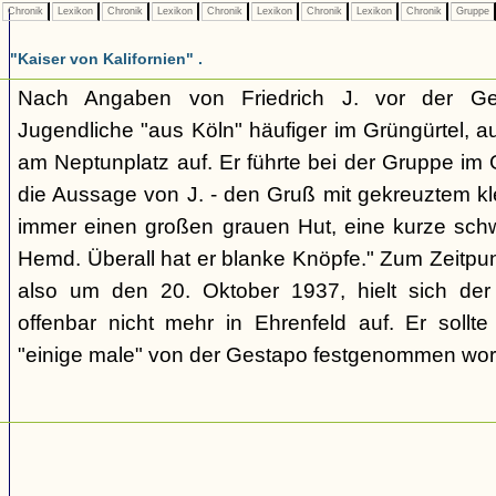
Chronik
Lexikon
Chronik
Lexikon
Chronik
Lexikon
Chronik
Lexikon
Chronik
Gruppe
"Kaiser von Kalifornien" .
Nach Angaben von Friedrich J. vor der Ges
Jugendliche "aus Köln" häufiger im Grüngürtel, a
am Neptunplatz auf. Er führte bei der Gruppe im 
die Aussage von J. - den Gruß mit gekreuztem klei
immer einen großen grauen Hut, eine kurze sch
Hemd. Überall hat er blanke Knöpfe." Zum Zeitpu
also um den 20. Oktober 1937, hielt sich der 
offenbar nicht mehr in Ehrenfeld auf. Er sollt
"einige male" von der Gestapo festgenommen wor