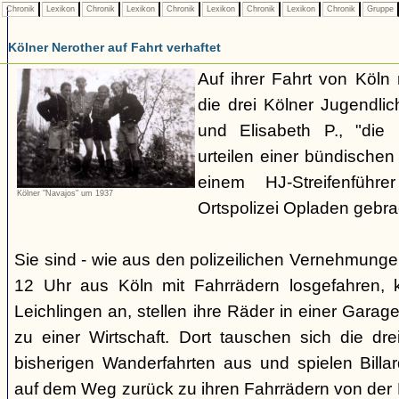
Chronik
Lexikon
Chronik
Lexikon
Chronik
Lexikon
Chronik
Lexikon
Chronik
Gruppe
Kölner Nerother auf Fahrt verhaftet
Auf ihrer Fahrt von Köln
die drei Kölner Jugendli
und Elisabeth P., "die
urteilen einer bündische
einem HJ-Streifenführ
Kölner "Navajos" um 1937
Ortspolizei Opladen gebra
Sie sind - wie aus den polizeilichen Vernehmunge
12 Uhr aus Köln mit Fahrrädern losgefahren,
Leichlingen an, stellen ihre Räder in einer Gara
zu einer Wirtschaft. Dort tauschen sich die dre
bisherigen Wanderfahrten aus und spielen Billar
auf dem Weg zurück zu ihren Fahrrädern von der H