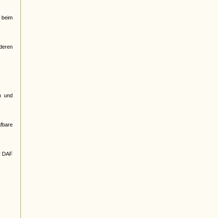
 beim
nderen
n und
afbare
r DAF