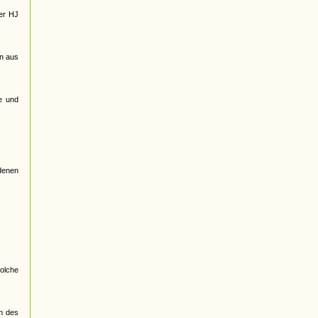
der HJ
en aus
e und
edenen
olche
en des