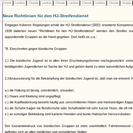
Chronik
Lexikon
Chronik
Lexikon
Chronik
Lexikon
Chronik
Lexikon
Chronik
Gruppe
Neue Richtlinien für den HJ-Streifendienst
Entgegen früheren Regelungen erhält der HJ-Streifendienst (SRD) erweiterte Kompete
1938 datierten neuen "Richtlinien für den HJ-Streifendienst" werden den Streifen n
oppositionelle Gruppen an die Hand gegeben. Dort heißt es u.a.:
"B. Einschreiten gegen bündische Gruppen
1.) Die bündische Jugend ist in allen ihren Erscheinungsformen reichsgesetzlich verb
betätigenden Jugendlichen ist Sache der HJ und gehört damit zu einer wesentlichen Auf
2.)Voraussetzung für die Bekämpfung der bündischen Jugend ist, daß man sie erkennt. N
a.) die Haltung ist lässig, unordentlich, unsauber;
b.) Haare und Kleidung sind ungepflegt;
c.) die Kopfbedeckung besteht häufig aus zerschnittenen Hüten und merkwürdigen Käppch
d.) als Schuhe tragen sie Bundschuhe oder Schaftstiefel mit sehr kurzer Hose, die oft mit
e.) an sonstiger Bekleidung sind karierte Hemden und bunte Halstücher hervorzuheben.
Der Gesamteindruck von bündischen Gruppen ist stets uneinheitlich. Fahrtenmesser a
befinden sich an allen möglichen und unmöglichen Stellen.