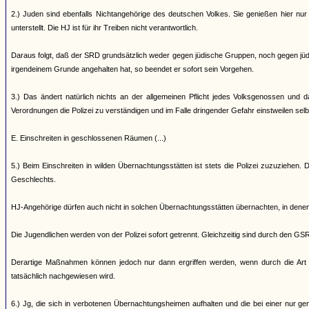
2.) Juden sind ebenfalls Nichtangehörige des deutschen Volkes. Sie genießen hier nur
unterstellt. Die HJ ist für ihr Treiben nicht verantwortlich.
Daraus folgt, daß der SRD grundsätzlich weder gegen jüdische Gruppen, noch gegen jüdis
irgendeinem Grunde angehalten hat, so beendet er sofort sein Vorgehen.
3.) Das ändert natürlich nichts an der allgemeinen Pflicht jedes Volksgenossen un
Verordnungen die Polizei zu verständigen und im Falle dringender Gefahr einstweilen selbs
E. Einschreiten in geschlossenen Räumen (...)
5.) Beim Einschreiten in wilden Übernachtungsstätten ist stets die Polizei zuzuziehen
Geschlechts.
HJ-Angehörige dürfen auch nicht in solchen Übernachtungsstätten übernachten, in de
Die Jugendlichen werden von der Polizei sofort getrennt. Gleichzeitig sind durch den GS
Derartige Maßnahmen können jedoch nur dann ergriffen werden, wenn durch die Art d
tatsächlich nachgewiesen wird.
6.) Jg, die sich in verbotenen Übernachtungsheimen aufhalten und die bei einer nur ge