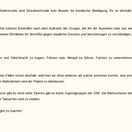
ndererseits sind Einzelmerkmale kein Beweis für bündische Betätigung. Es ist deshalb
ich bei solchen Kontrollen nach dem Auftreten der Gruppe, der Art der Ausweise oder aus a
emeinen Richtlinien für Verstöße gegen staatliche Gesetze und Verordnungen zu verständigen.
chen und Gleichtracht zu tragen, Fahnen oder Wimpel zu führen, Fahrten zu unternehme
isten Fällen schon deshalb, weil man sie ohne weiteres als solche erkennen konnte, eine str
en Maßnahmen sind der Polizei zu überlassen.
es gibt es nicht mehr. Ebenso gibt es keine Jugendgruppen der DAF. Die Werkscharen de
de Tatsachen sind zu melden.
ungen zu machen: