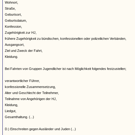
Wohnort,
Straße,
Geburtsort,
Geburtsdatum,
Konfession,
Zugehörigkeit zur HJ,
frühere Zugehörigkeit zu bündischen, konfessionellen oder polizeilichen Verbänden,
Ausgangsort,
Ziel und Zweck der Fahrt,
Kleidung.
Bei Fahrten von Gruppen Jugendlicher ist nach Möglichkeit folgendes festzustellen;
verantwortlicher Führer,
konfessionelle Zusammensetzung,
Alter und Geschlecht der Teilnehmer,
Teilnahme von Angehörigen der HJ,
Kleidung,
Liedgut,
Gesamthaltung. (...)
D.) Einschreiten gegen Ausländer und Juden (...)