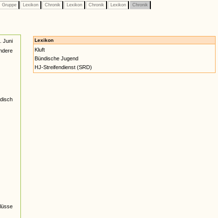
Gruppe
Lexikon
Chronik
Lexikon
Chronik
Lexikon
Chronik
Lexikon
 Juni
Kluft
ndere
Bündische Jugend
HJ-Streifendienst (SRD)
ndisch
lüsse