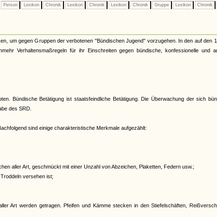
Person
Lexikon
Chronik
Lexikon
Chronik
Lexikon
Chronik
Gruppe
Lexikon
Chronik
nzen, um gegen Gruppen der verbotenen "Bündischen Jugend" vorzugehen. In den auf den 1.
unmehr Verhaltensmaßregeln für ihr Einschreiten gegen bündische, konfessionelle und a
oten. Bündische Betätigung ist staatsfeindliche Betätigung. Die Überwachung der sich bü
gabe des SRD.
achfolgend sind einige charakteristische Merkmale aufgezählt:
en aller Art, geschmückt mit einer Unzahl von Abzeichen, Plaketten, Federn usw.;
 Troddeln versehen ist;
ller Art werden getragen. Pfeifen und Kämme stecken in den Stiefelschäften, Reißversch