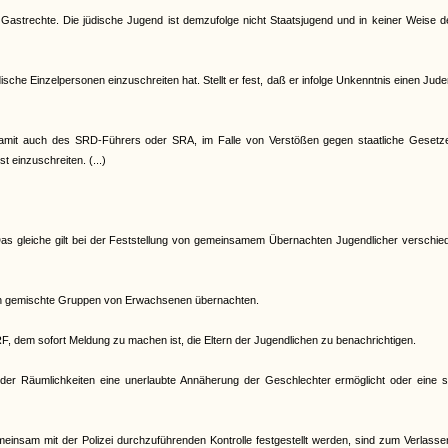
 Gastrechte. Die jüdische Jugend ist demzufolge nicht Staatsjugend und in keiner Weise 
che Einzelpersonen einzuschreiten hat. Stellt er fest, daß er infolge Unkenntnis einen Jud
d damit auch des SRD-Führers oder SRA, im Falle von Verstößen gegen staatliche Gesetz
t einzuschreiten. (...)
. Das gleiche gilt bei der Feststellung von gemeinsamem Übernachten Jugendlicher verschi
nen gemischte Gruppen von Erwachsenen übernachten.
RF, dem sofort Meldung zu machen ist, die Eltern der Jugendlichen zu benachrichtigen.
er Räumlichkeiten eine unerlaubte Annäherung der Geschlechter ermöglicht oder eine s
meinsam mit der Polizei durchzuführenden Kontrolle festgestellt werden, sind zum Verlass