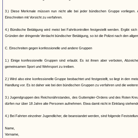
3.) Diese Merkmale müssen nun nicht alle bei jeder bündischen Gruppe vorliegen. A
Einschreiten mit Vorsicht zu verfahren.
4.) Bündische Betätigung wird meist bei Fahrtkontrollen festgestellt werden. Ergibt s
Gründen der dringende Verdacht bündischer Betätigung, so ist die Polizei nach den allg
C. Einschreiten gegen konfessionelle und andere Gruppen
1.) Einige konfessionelle Gruppen sind erlaubt. Es ist ihnen aber verboten, Abzei
gemeinsamen Sport und Wehrsport zu treiben.
2.) Wird also eine konfessionelle Gruppe beobachtet und festgestellt, so liegt in den me
Handlung vor. Es ist daher wie bei den bündischen Gruppen zu verfahren und die weiter
3.) Jugendgruppen des Reichsnährstandes, des Guttempler-Ordens und des Roten Kreuz
dürfen nur über 18 Jahre alte Personen aufnehmen. Etwa damit nicht in Einklang stehen
4.) Bei Fahrten einzelner Jugendlicher, die beanstandet werden, sind folgende Feststell
Name,
Vorname,