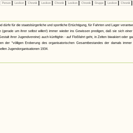
Person
Lexikon
Chronik
Lexikon
Chronik
Lexikon
Chronik
Gruppe
Lexikon
Chronik
d dürfe für die staatsbürgerliche und sportliche Ertüchtigung, für Fahrten und Lager verantwo
 (gerade um ihrer selbst willen!) immer wieder ins Gewissen predigen, daß sie sich eine
talt ihrer Jugendvereine) auch künftighin - auf Floßfahrt geht, in Zelten biwakiert oder ga
wischen der "völligen Eroberung des organisatorischen Gesamtbestandes der damals immer
ellen Jugendorganisationen 1934.