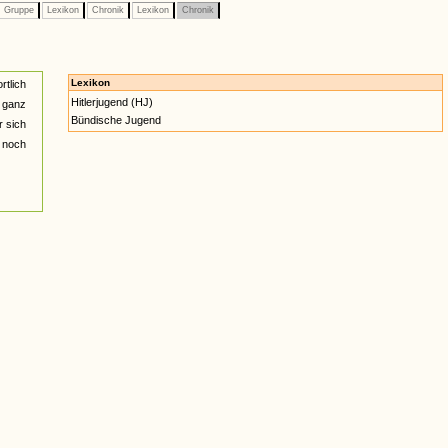
Gruppe
Lexikon
Chronik
Lexikon
Chronik
Lexikon
rtlich
Hitlerjugend (HJ)
r ganz
Bündische Jugend
r sich
 noch