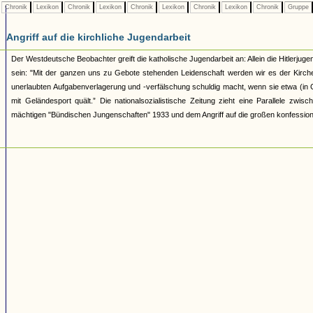
Chronik
Lexikon
Chronik
Lexikon
Chronik
Lexikon
Chronik
Lexikon
Chronik
Gruppe
Angriff auf die kirchliche Jugendarbeit
Der Westdeutsche Beobachter greift die katholische Jugendarbeit an: Allein die Hitlerjugen
sein: "Mit der ganzen uns zu Gebote stehenden Leidenschaft werden wir es der Kirche
unerlaubten Aufgabenverlagerung und -verfälschung schuldig macht, wenn sie etwa (in Ges
mit Geländesport quält.” Die nationalsozialistische Zeitung zieht eine Parallele z
mächtigen "Bündischen Jungenschaften" 1933 und dem Angriff auf die großen konfession