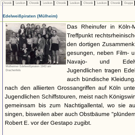
Chronik
Lexikon
Chronik
Lexikon
Chronik
Lexikon
Chronik
Lexikon
Chronik
Gruppe
Edelweißpiraten (Mülheim)
Das Rheinufer in Köln-M
Treffpunkt rechtsrheinisch
den dortigen Zusammenkü
gesungen, neben Film- 
Navajo- und Edelwei
Mülheimer Edelweißpiraten 1943 am
Jugendlichen tragen Ede
Drachenfels
auch bündische Kleidun
nach den alliierten Grossangriffen auf Köln un
Jugendlichen Schiffstouren, meist nach Königswin
gemeinsam bis zum Nachtigallental, wo sie auf
singen, bisweilen aber auch Obstbäume "plündern"
Robert E. vor der Gestapo zugibt.