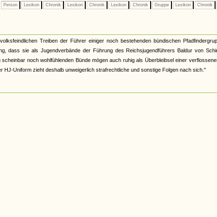
Person
Lexikon
Chronik
Lexikon
Chronik
Lexikon
Chronik
Gruppe
Lexikon
Chronik
lksfeindlichen Treiben der Führer einiger noch bestehenden bündischen Pfadfindergrup
ung, dass sie als Jugendverbände der Führung des Reichsjugendführers Baldur von Schi
ung scheinbar noch wohlfühlenden Bünde mögen auch ruhig als Überbleibsel einer verflossene
r HJ-Uniform zieht deshalb unweigerlich strafrechtliche und sonstige Folgen nach sich."