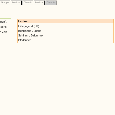
Gruppe
Lexikon
Chronik
Lexikon
Chronik
Lexikon
pen".
Hitlerjugend (HJ)
rachs
Bündische Jugend
n Zeit
Schirach, Baldur von
Pfadfinder