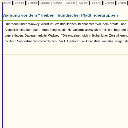
Chronik
Lexikon
Chronik
Lexikon
Chronik
Lexikon
Chronik
Lexikon
Chronik
Gruppe
Warnung vor dem "Treiben" bündischer Pfadfindergruppen
Oberbannführer Wallwey warnt im Westdeutschen Beobachter "vor dem staats- und vo
Angeblich erlauben diese ihren Jungen, die HJ-Uniform anzuziehen mit der Begründ
unterstünden. Dagegen erklärt Wallwey: "Die einzelnen sich in lächerlicher Zersplitter
mit ihren Sondertrachten herumlaufen. Zur HJ gehören sie keinesfalls, und das Tragen de