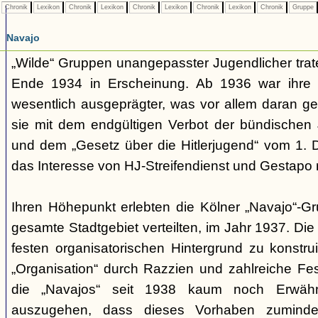
Chronik
Lexikon
Chronik
Lexikon
Chronik
Lexikon
Chronik
Lexikon
Chronik
Gruppe
Navajo
„Wilde“ Gruppen unangepasster Jugendlicher trate
Ende 1934 in Erscheinung. Ab 1936 war ihre 
wesentlich ausgeprägter, was vor allem daran ge
sie mit dem endgültigen Verbot der bündischen
und dem „Gesetz über die Hitlerjugend“ vom 1. 
das Interesse von HJ-Streifendienst und Gestapo 
Ihren Höhepunkt erlebten die Kölner „Navajo“-Gr
gesamte Stadtgebiet verteilten, im Jahr 1937. Di
festen organisatorischen Hintergrund zu konstru
„Organisation“ durch Razzien und zahlreiche F
die „Navajos“ seit 1938 kaum noch Erwähn
auszugehen, dass dieses Vorhaben zumindes