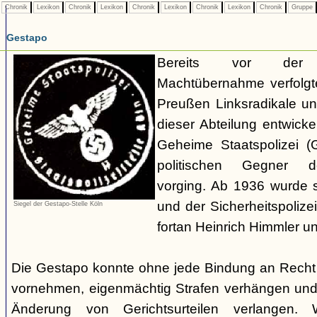
Chronik
Lexikon
Chronik
Lexikon
Chronik
Lexikon
Chronik
Lexikon
Chronik
Gruppe
Gestapo
Bereits vor der nat
Machtübernahme verfolgte 
Preußen Linksradikale u
dieser Abteilung entwicke
Geheime Staatspolizei (
politischen Gegner de
vorging. Ab 1936 wurde si
und der Sicherheitspolize
Siegel der Gestapo-Stelle Köln
fortan Heinrich Himmler u
Die Gestapo konnte ohne jede Bindung an Rech
vornehmen, eigenmächtig Strafen verhängen und
Änderung von Gerichtsurteilen verlangen. Wi