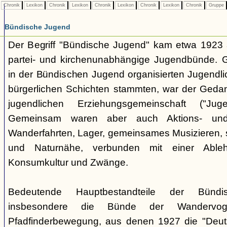
Chronik
Lexikon
Chronik
Lexikon
Chronik
Lexikon
Chronik
Lexikon
Chronik
Gruppe
Bündische Jugend
Der Begriff "Bündische Jugend" kam etwa 1923 a
partei- und kirchenunabhängige Jugendbünde.
in der Bündischen Jugend organisierten Jugendli
bürgerlichen Schichten stammten, war der Geda
jugendlichen Erziehungsgemeinschaft ("Jug
Gemeinsam waren aber auch Aktions- und
Wanderfahrten, Lager, gemeinsames Musizieren, s
und Naturnähe, verbunden mit einer Ableh
Konsumkultur und Zwänge.
Bedeutende Hauptbestandteile der Bünd
insbesondere die Bünde der Wandervo
Pfadfinderbewegung, aus denen 1927 die "Deuts