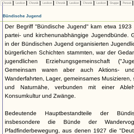
Chronik
Lexikon
Chronik
Lexikon
Chronik
Lexikon
Chronik
Lexikon
Gruppe
Person
Bündische Jugend
Der Begriff "Bündische Jugend" kam etwa 1923 a
partei- und kirchenunabhängige Jugendbünde.
in der Bündischen Jugend organisierten Jugendli
bürgerlichen Schichten stammten, war der Geda
jugendlichen Erziehungsgemeinschaft ("Jug
Gemeinsam waren aber auch Aktions- und
Wanderfahrten, Lager, gemeinsames Musizieren, s
und Naturnähe, verbunden mit einer Ableh
Konsumkultur und Zwänge.
Bedeutende Hauptbestandteile der Bünd
insbesondere die Bünde der Wandervo
Pfadfinderbewegung, aus denen 1927 die "Deuts