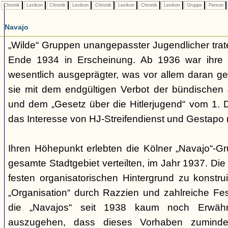
Chronik
Lexikon
Chronik
Lexikon
Chronik
Lexikon
Chronik
Lexikon
Gruppe
Person
Navajo
„Wilde“ Gruppen unangepasster Jugendlicher trate
Ende 1934 in Erscheinung. Ab 1936 war ihre 
wesentlich ausgeprägter, was vor allem daran ge
sie mit dem endgültigen Verbot der bündischen
und dem „Gesetz über die Hitlerjugend“ vom 1. 
das Interesse von HJ-Streifendienst und Gestapo 
Ihren Höhepunkt erlebten die Kölner „Navajo“-Gr
gesamte Stadtgebiet verteilten, im Jahr 1937. Di
festen organisatorischen Hintergrund zu konstru
„Organisation“ durch Razzien und zahlreiche F
die „Navajos“ seit 1938 kaum noch Erwähn
auszugehen, dass dieses Vorhaben zumindes